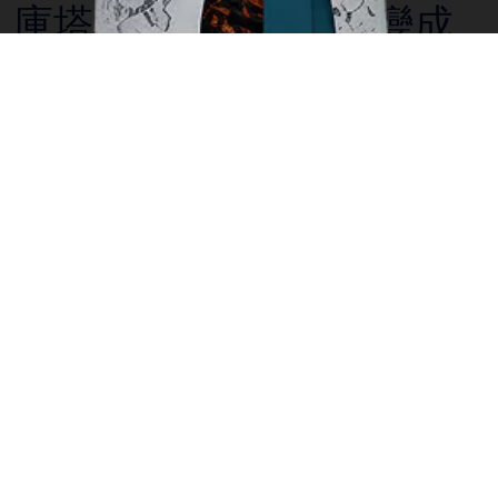
庫塔，從沉睡的村莊變成
一個流行的海灘目的地
以往只是一個沉睡的村莊與一個安靜、美麗的海灘，庫
塔今天已經成為一個熱門的海灘目的地，來自世界各地
的遊客可以游泳、衝浪或在海灘曬日光浴。也可以休閒
地穿著短褲、T卹、人字拖鞋在主路逛逛，上街或在露
天餐廳享用餐點。在庫塔的時候，你會感受到在度假小
鎮，這里人們都處於節日的氣氛。在1960年代，唯一的
酒店是庫塔海灘酒店，但庫塔迅速地發展成為衝浪者和
背包客光顧的地方，而高端旅客選擇住在半島對面更安
靜的沙努爾村。庫塔的人氣、商店、餐廳、舞廳酒店越
來越發展。為了迎合不斷增加節日的人群，這些地方順