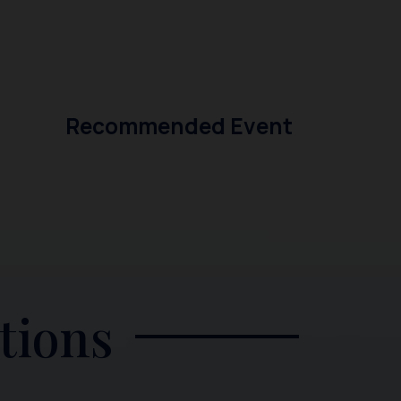
Recommended Event
tions