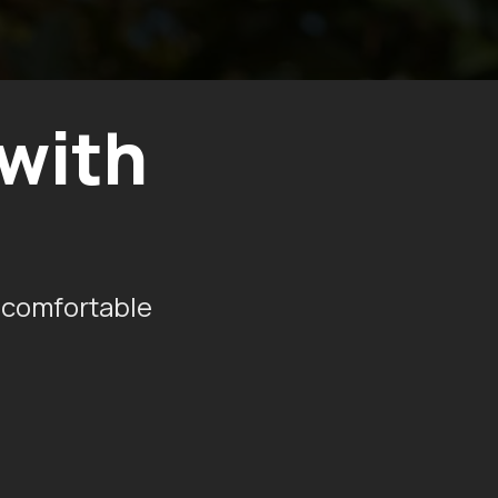
 with
 comfortable