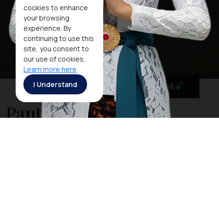
cookies to enhance
your browsing
experience. By
continuing to use this
site, you consent to
our use of cookies.
Learn more here
I Understand
MaiA
Pantai Pasir Padi
Pantai Pasir Padi adalah salah satu ikon wisata
andalan Kota Pangkalpinang, Bangka Belitung.
Terkenal dengan hamparan pasir putihnya yang luas
dan lembut, pantai ini menawarkan pemandangan laut
yang memesona. Air lautnya jernih dan ombaknya
relatif tenang membuat pantai ini ideal untuk