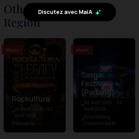
Other Events in The
Discutez avec MaiA
Region
Music
Music
Sarga
Festival
(Padang)
Rockultura
22 août 2026 – 22
22 août 2026 – 22
août 2026
août 2026
Kota Padang,
Bengkulu
Sumatera Barat