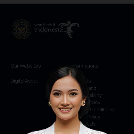
Our Websites
Informations
Digital Asset
About Us
Service and
Accountability
Privacy Policy
Terms & Conditions
Cookie Policy
Contact Us