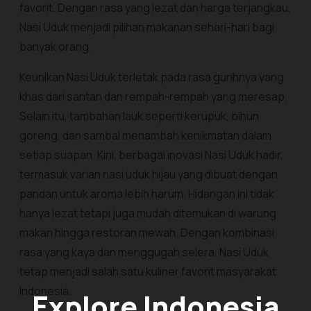
favorit. Dengan rasa yang lezat dan harga terjangkau,
Nasi Uduk menjadi pilihan makanan sehari-hari bagi
banyak orang.
Keunikan Nasi Uduk terletak pada rasa gurihnya yang
khas dari santan dan rempah-rempah yang meresap.
Selain itu, tambahan lauk seperti kerupuk, bihun
goreng, dan sambal menambah kenikmatan dalam
setiap suapan. Kini, berbagai inovasi Nasi Uduk hadir,
termasuk varian nasi uduk hijau yang dibuat dengan
pandan untuk aroma lebih harum. Hidangan ini tidak
hanya lezat tetapi juga mudah ditemukan di warung
makan hingga restoran mewah. Dengan kombinasi
rasa yang kaya dan menggugah selera, Nasi Uduk
tetap menjadi salah satu kuliner favorit masyarakat
Indonesia.
Explore Indonesia