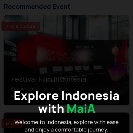
Recommended Event
Arts & Culture
Festival Film Indonesia
18 Jun 2026 – 20 Nov 2026
Explore Indonesia
DKI Jakarta
with
MaiA
Welcome to Indonesia, explore with ease
Music
and enjoy a comfortable journey.