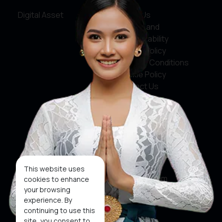
Digital Asset
About Us
Service and
Accountability
Privacy Policy
Terms & Conditions
Cookie Policy
Contact Us
Social Media
Facebook
X
This website uses
Instagram
cookies to enhance
your browsing
Youtube
experience. By
continuing to use this
Tiktok
site, you consent to