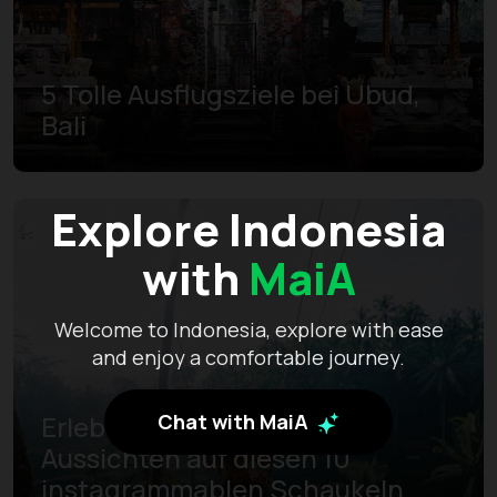
5 Tolle Ausflugsziele bei Ubud,
Bali
Explore Indonesia
with
MaiA
Welcome to Indonesia, explore with ease
and enjoy a comfortable journey.
Chat with MaiA
Erlebe auf Bali grandiose
Aussichten auf diesen 10
instagrammablen Schaukeln