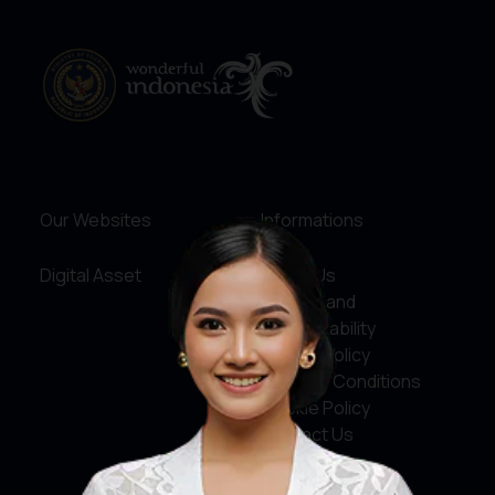
Our Websites
Informations
Digital Asset
About Us
Service and
Accountability
Privacy Policy
Terms & Conditions
Cookie Policy
Contact Us