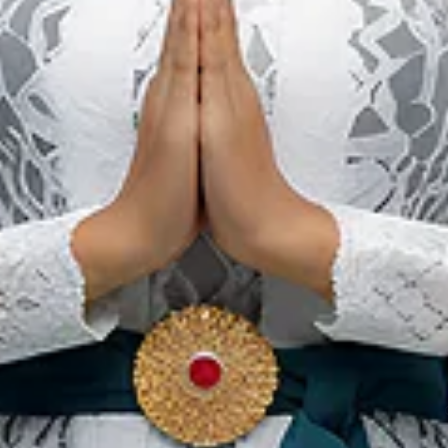
Die Beliebtesten
Alternativen Heilmethoden
in Indonesien
Unsere Websites
In