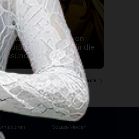
3 Arten und Vorteile von
traditionellem Jamu für die
Gesundheit
See More
formationen
Soziale Medien