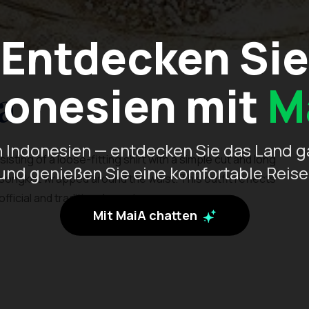
Entdecken Sie
donesien mit
M
a
 Indonesien — entdecken Sie das Land 
sisting of a loose-fitting shirt with a simple cut and long
und genießen Sie eine komfortable Reise
or songket wrapped around the waist. This outfit reflects
official and traditional events
Mit MaiA chatten