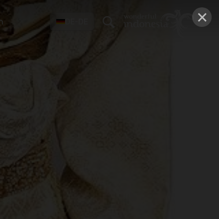
×
n
DE-DE