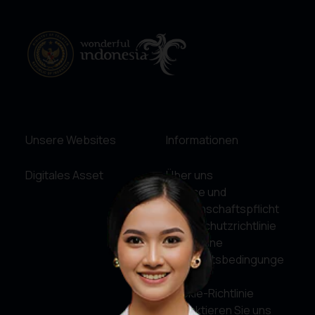
Unsere Websites
Informationen
Digitales Asset
Über uns
Service und
Rechenschaftspflicht
Datenschutzrichtlinie
Allgemeine
Geschäftsbedingunge
n
Cookie-Richtlinie
Kontaktieren Sie uns