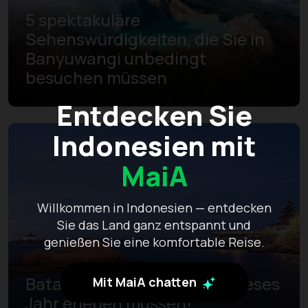
5 spektakuläre
Sehenswürdigkeiten, die Sie in
Banyuwangi unbedingt
besuchen müssen
Entdecken Sie
Indonesien mit
MaiA
Willkommen in Indonesien — entdecken
Sie das Land ganz entspannt und
genießen Sie eine komfortable Reise.
Batam Bucket List, die Sie dieses
Mit MaiA chatten
Jahr erleben müssen!