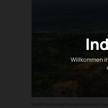
In
Willkommen in
Sobat Pesona ingin mengisi liburan ke Yogya