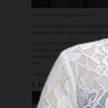
Foto: https://www.indonesia.travel/
Primadona andalan Desa Wisata Nglanggera
ini dibangun di atas bukit yang dinamai p
Sumber air embung Nglanggeran bermula dar
Nglanggeran, di mana terdapat dua buah pi
ke embung. Walaupun ini danau buatan, di 
Sob
Uniknya Embung Nglanggeran, punya panoram
3. Pusat Oleh-oleh Cokl