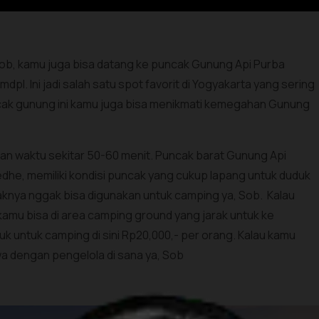
, Sob, kamu juga bisa datang ke puncak Gunung Api Purba
pl. Ini jadi salah satu spot favorit di Yogyakarta yang sering
uncak gunung ini kamu juga bisa menikmati kemegahan Gunung
 waktu sekitar 50-60 menit. Puncak barat Gunung Api
edhe, memiliki kondisi puncak yang cukup lapang untuk duduk
caknya nggak bisa digunakan untuk camping ya, Sob. Kalau
kamu bisa di area camping ground yang jarak untuk ke
k untuk camping di sini Rp20,000,- per orang. Kalau kamu
a dengan pengelola di sana ya, Sob