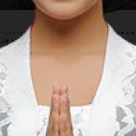
n yaitu Embung atau telaga buatan Nglanggeran. Waduk mini
enduduk setempat sebagai gunung Gandu.
i mata air yang berada di lereng gunung api purba
pa yang menyalurkan air dari sumber mata air yang mengarah
sini nggak diperbolehkan untuk berenang atau memancing ya,
a alam terbaik untuk menikmati sunrise dan sunset juga.
at