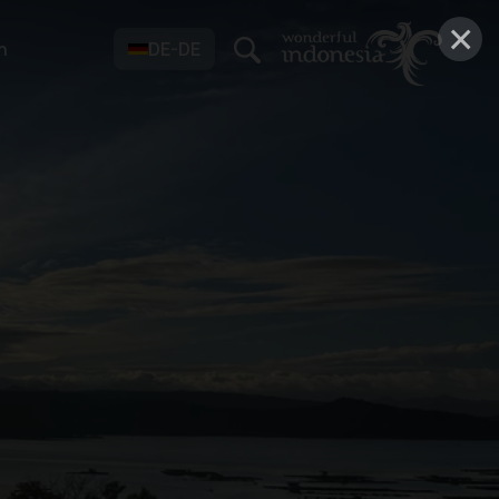
×
n
DE-DE