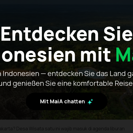
Entdecken Sie
donesien mit
M
 Indonesien — entdecken Sie das Land 
und genießen Sie eine komfortable Reise
Mit MaiA chatten
karta? Desa Wisata satu ini wajib masuk di agenda liburan