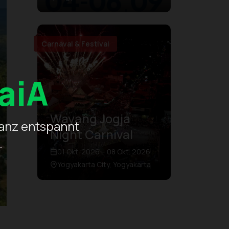
Carnaval & Festival
aiA
Wayang Jogja
ganz entspannt
Night Carnival
.
01 Okt. 2026 – 08 Okt. 2026
Yogyakarta City, Yogyakarta