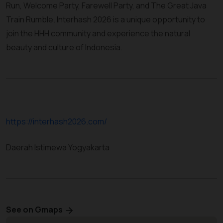
Run, Welcome Party, Farewell Party, and The Great Java
Train Rumble. Interhash 2026 is a unique opportunity to
join the HHH community and experience the natural
beauty and culture of Indonesia.
https://interhash2026.com/
Daerah Istimewa Yogyakarta
See on Gmaps