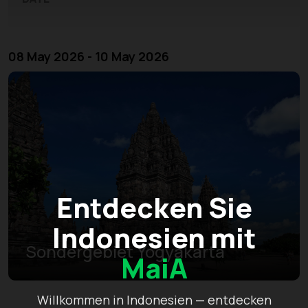
08 May 2026 - 10 May 2026
Entdecken Sie
Indonesien mit
Sondergebiet Yogyakarta
MaiA
Willkommen in Indonesien — entdecken