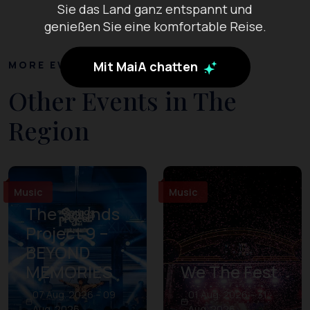
Sie das Land ganz entspannt und
genießen Sie eine komfortable Reise.
MORE EVENTS
Mit MaiA chatten
Other Events in The
Region
Music
Music
The Sounds
Project 9 –
BEYOND
MEMORIES
We The Fest
07 Aug. 2026 – 09
01 Aug. 2026 – 31
Aug. 2026
Aug. 2026