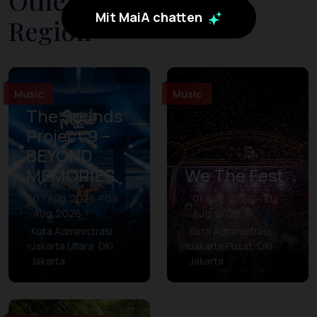
Other Events in The
Mit MaiA chatten
Region
Music
Music
The Sounds
Project 9 –
BEYOND
MEMORIES
We The Fest
07 Aug. 2026 – 09
01 Aug. 2026 – 31
Aug. 2026
Aug. 2026
Kota Administrasi
Kota Administrasi
Jakarta Utara, DKI
Jakarta Pusat, DKI
Jakarta
Jakarta