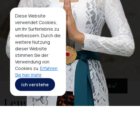
Diese Website
verwendet Cookies,
um Ihr Surferlebnis zu
verbessern. Durch die
weitere Nutzung
dieser Website
stimmen Sie der
Verwendung von
Cookies zu.
Erfahren
Sie hier mehr
Ich verstehe
MaiA
Lengkuas Island, a
Pristine Beach The Icon
of Belitung