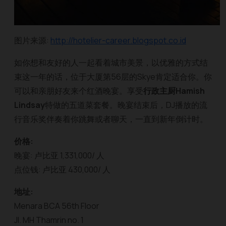
图片来源:
http://hotelier-career.blogspot.co.id
如你想和友好的人一起看着城市美景，以优雅的方式结
束这一年的话，位于大厦第56层的Skye肯定适合你。你
可以和亲朋好友来个红酒晚宴。享受
行政主厨Hamish
Lindsay
特做的五道菜套餐。晚宴结束后，DJ播放的流
行音乐奖伴奏着你跳舞或者聊天，一直到新年倒计时。
价格:
晚宴: 卢比亚 1,331,000/ 人
点位钱: 卢比亚 430,000/ 人
地址:
Menara BCA 56th Floor
Jl. MH Thamrin no. 1