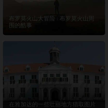
布罗莫火山大冒险 : 布罗莫火山周
围的酷事
在雅加达的一些壮丽地方猎取图片