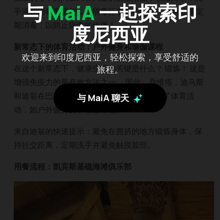
与
MaiA
一起探索印
手液和消毒喷雾剂，以消毒行李箱和物品。 房间也要定
期消毒，以防止病毒的传播！
度尼西亚
新常态下的体育活动：户外健身和瑜伽课程
欢迎来到印度尼西亚，轻松探索，享受舒适的
在这个新常态下，健康生活的关键是什么？ 锻炼！ 这是
旅程。
增强免疫力的最有效方法之一。 因此，乔维塔，迪马斯
和迪翁在巴厘岛的努沙杜瓦索菲特酒店参加了体育活
与 MaiA 聊天
动，如户外健身房和瑜伽课程。
来自迪翁的快速提示：避免在拥挤的地方锻炼身体，保
持社交距离，定期洗手并避免触摸脸部。
用餐流程：凯宾斯基礁海滩俱乐部