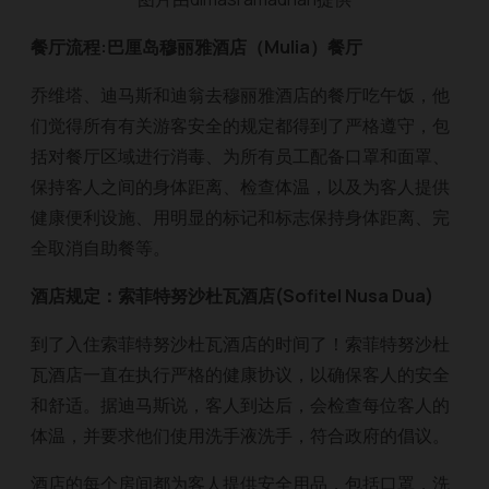
餐厅流程:巴厘岛穆丽雅酒店（Mulia）餐厅
乔维塔、迪马斯和迪翁去穆丽雅酒店的餐厅吃午饭，他
们觉得所有有关游客安全的规定都得到了严格遵守，包
括对餐厅区域进行消毒、为所有员工配备口罩和面罩、
保持客人之间的身体距离、检查体温，以及为客人提供
健康便利设施、用明显的标记和标志保持身体距离、完
全取消自助餐等。
酒店规定：索菲特努沙杜瓦酒店(Sofitel Nusa Dua)
到了入住索菲特努沙杜瓦酒店的时间了！索菲特努沙杜
瓦酒店一直在执行严格的健康协议，以确保客人的安全
和舒适。据迪马斯说，客人到达后，会检查每位客人的
体温，并要求他们使用洗手液洗手，符合政府的倡议。
酒店的每个房间都为客人提供安全用品，包括口罩，洗