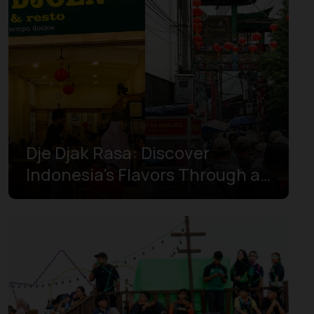
廖内
廖内群岛
日惹
明古鲁
楠榜
Dje Djak Rasa: Discover
西加里曼丹
Indonesia's Flavors Through a
西努沙登加拉
Walking Tour
西南巴布亚
西巴布亚
西爪哇
西苏拉威西