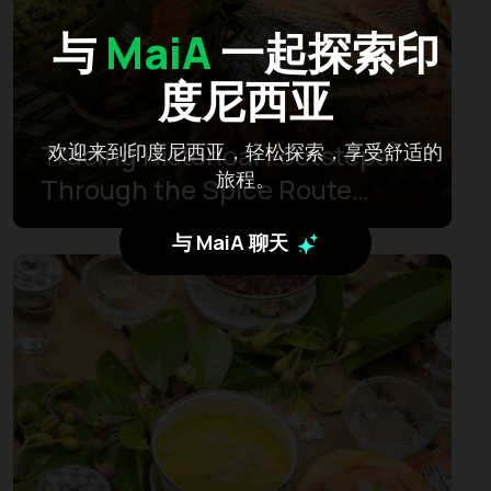
与
MaiA
一起探索印
度尼西亚
Tracing Historical Footsteps
欢迎来到印度尼西亚，轻松探索，享受舒适的
旅程。
Through the Spice Route
Cultural Heritage Trip
与 MaiA 聊天