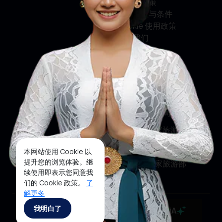
隐私权政策
使用条款与条件
Cookie 使用政策
联系我们
关注我们
印尼旅游部
印尼旅游局
印尼国家旅游局
印尼国家旅游部
本网站使用 Cookie 以
提升您的浏览体验。继
印尼国家旅游部
续使用即表示您同意我
们的 Cookie 政策。
了
解更多
Copyrights ©2025 Ministry of Tourism, Republic of
我明白了
MaiA
Indonesia 沪ICP备19023026号-1