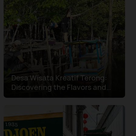
北苏门答腊
北马鲁古
南加里曼丹
南巴布亚
南苏拉威西
南苏门答腊
Desa Wisata Kreatif Terong:
占碑
Discovering the Flavors and
哥伦打洛
Traditions of Belitung
巴厘岛
巴布亚
巴布亚高地