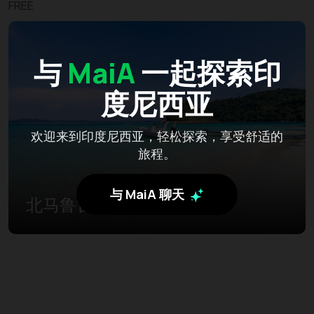
FREE
与
MaiA
一起探索印
度尼西亚
欢迎来到印度尼西亚，轻松探索，享受舒适的
旅程。
与 MaiA 聊天
北马鲁古