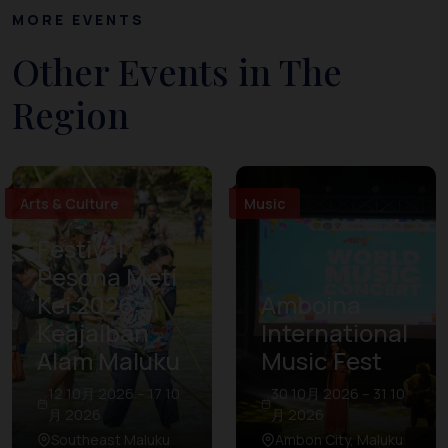
MORE EVENTS
Other Events in The
Region
Arts & Culture
Music
Festival
Pesona Meti
Kei 2026:
Amboina
Keajaiban
International
Alam Maluku
Music Fest
12 10月 2026 – 17 10
30 10月 2026 – 31 10
月 2026
月 2026
Southeast Maluku
Ambon City, Maluku