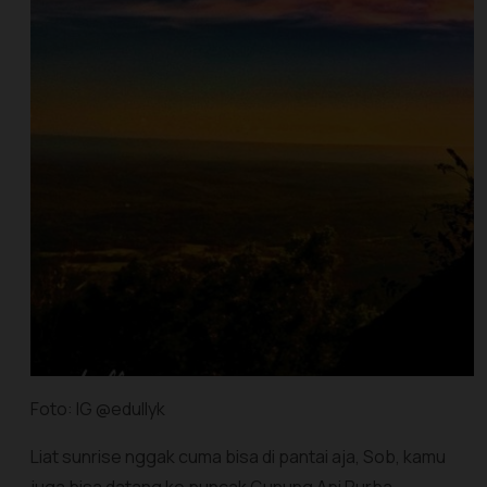
Foto: IG @edullyk
Liat sunrise nggak cuma bisa di pantai aja, Sob, kamu