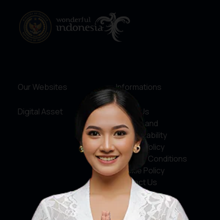
Our Websites
Informations
Digital Asset
About Us
Service and
Accountability
Privacy Policy
Terms & Conditions
Cookie Policy
Contact Us
Social Media