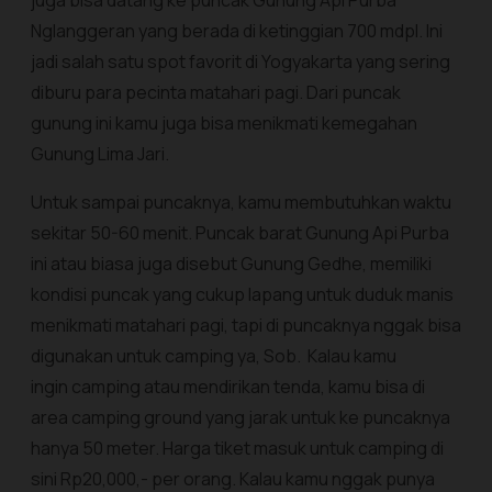
juga bisa datang ke puncak Gunung Api Purba
Nglanggeran yang berada di ketinggian 700 mdpl. Ini
jadi salah satu spot favorit di Yogyakarta yang sering
diburu para pecinta matahari pagi. Dari puncak
gunung ini kamu juga bisa menikmati kemegahan
Gunung Lima Jari.
Untuk sampai puncaknya, kamu membutuhkan waktu
sekitar 50-60 menit. Puncak barat Gunung Api Purba
ini atau biasa juga disebut Gunung Gedhe, memiliki
kondisi puncak yang cukup lapang untuk duduk manis
menikmati matahari pagi, tapi di puncaknya nggak bisa
digunakan untuk camping ya, Sob. Kalau kamu
ingin camping atau mendirikan tenda, kamu bisa di
area camping ground yang jarak untuk ke puncaknya
hanya 50 meter. Harga tiket masuk untuk camping di
sini Rp20,000,- per orang. Kalau kamu nggak punya