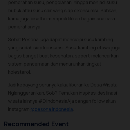
pemerahan susu, pengolahan, hingga menjadi susu
bubuk atau susu cair yang siap dikonsumsi. Bahkan,
kamu juga bisa lho mempraktikkan bagaimana cara
pemerahannya.
Sobat Pesona juga dapat mencicipi susu kambing
yang sudah siap konsumsi. Susu kambing etawa juga
bagus banget buat kesehatan, seperti melancarkan
sistem pencernaan dan menurunkan tingkat
kolesterol.
Jadi kebayang serunya kalau liburan ke Desa Wisata
Nglanggeran kan, Sob? ​​Temukan inspirasi destinasi
wisata lainnya #DiIndonesiaAja dengan follow akun
Instagram
@pesona.indonesia
.
Recommended Event